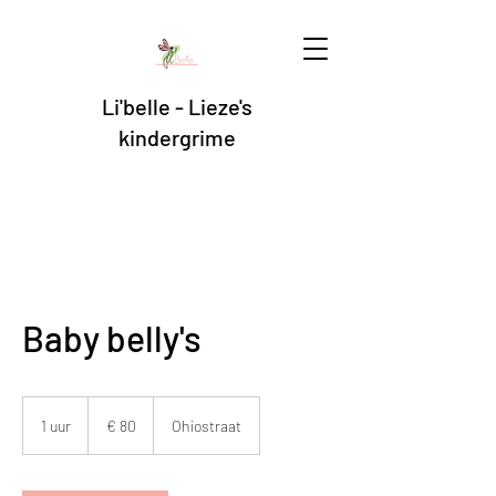
Li'belle - Lieze's
kindergrime
Baby belly's
80
euro
1 uur
1
€ 80
Ohiostraat
u
u